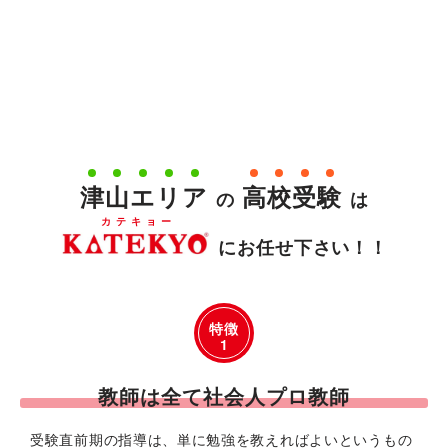
津
山
エ
リ
ア
高
校
受
験
の
は
カテキョー
にお任せ下さい！！
特徴
1
教師は全て社会人プロ教師
受験直前期の指導は、単に勉強を教えればよいというもの