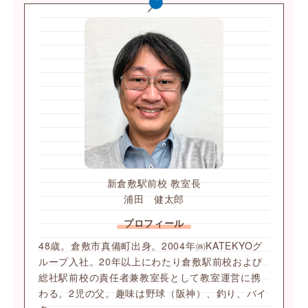
新倉敷駅前校 教室長
浦田 健太郎
プロフィール
48歳。倉敷市真備町出身。2004年㈱KATEKYOグ
ループ入社。20年以上にわたり倉敷駅前校および
総社駅前校の責任者兼教室長として教室運営に携
わる。2児の父。趣味は野球（阪神）、釣り、バイ